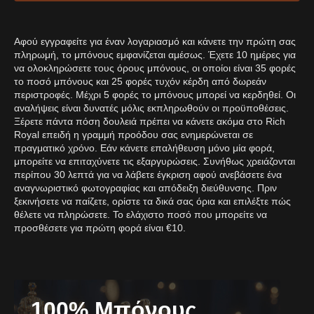
Αφού εγγραφείτε για έναν λογαριασμό και κάνετε την πρώτη σας
πληρωμή, το μπόνους εμφανίζεται αμέσως. Έχετε 10 ημέρες για
να ολοκληρώσετε τους όρους μπόνους, οι οποίοι είναι 35 φορές
το ποσό μπόνους και 25 φορές τυχόν κέρδη από δωρεάν
περιστροφές. Μέχρι 5 φορές το μπόνους μπορεί να κερδηθεί. Οι
αναλήψεις είναι δυνατές μόλις εκπληρωθούν οι προϋποθέσεις.
Ξέρετε πάντα πόση δουλειά πρέπει να κάνετε ακόμα στο Rich
Royal επειδή η γραμμή προόδου σας ενημερώνεται σε
πραγματικό χρόνο. Εάν κάνετε επαλήθευση μόνο μία φορά,
μπορείτε να επιταχύνετε τις εξαργυρώσεις. Συνήθως χρειάζονται
περίπου 30 λεπτά για να λάβετε έγκριση αφού ανεβάσετε ένα
αναγνωριστικό φωτογραφίας και απόδειξη διεύθυνσης. Πριν
ξεκινήσετε να παίζετε, ορίστε τα δικά σας όρια και επιλέξτε πώς
θέλετε να πληρώσετε. Το ελάχιστο ποσό που μπορείτε να
προσθέσετε για πρώτη φορά είναι €10.
100% Μπόνους