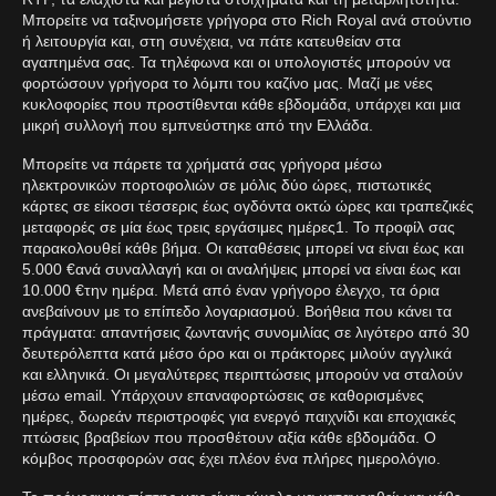
Μπορείτε να ταξινομήσετε γρήγορα στο Rich Royal ανά στούντιο
ή λειτουργία και, στη συνέχεια, να πάτε κατευθείαν στα
αγαπημένα σας. Τα τηλέφωνα και οι υπολογιστές μπορούν να
φορτώσουν γρήγορα το λόμπι του καζίνο μας. Μαζί με νέες
κυκλοφορίες που προστίθενται κάθε εβδομάδα, υπάρχει και μια
μικρή συλλογή που εμπνεύστηκε από την Ελλάδα.
Μπορείτε να πάρετε τα χρήματά σας γρήγορα μέσω
ηλεκτρονικών πορτοφολιών σε μόλις δύο ώρες, πιστωτικές
κάρτες σε είκοσι τέσσερις έως ογδόντα οκτώ ώρες και τραπεζικές
μεταφορές σε μία έως τρεις εργάσιμες ημέρες1. Το προφίλ σας
παρακολουθεί κάθε βήμα. Οι καταθέσεις μπορεί να είναι έως και
5.000 €ανά συναλλαγή και οι αναλήψεις μπορεί να είναι έως και
10.000 €την ημέρα. Μετά από έναν γρήγορο έλεγχο, τα όρια
ανεβαίνουν με το επίπεδο λογαριασμού. Βοήθεια που κάνει τα
πράγματα: απαντήσεις ζωντανής συνομιλίας σε λιγότερο από 30
δευτερόλεπτα κατά μέσο όρο και οι πράκτορες μιλούν αγγλικά
και ελληνικά. Οι μεγαλύτερες περιπτώσεις μπορούν να σταλούν
μέσω email. Υπάρχουν επαναφορτώσεις σε καθορισμένες
ημέρες, δωρεάν περιστροφές για ενεργό παιχνίδι και εποχιακές
πτώσεις βραβείων που προσθέτουν αξία κάθε εβδομάδα. Ο
κόμβος προσφορών σας έχει πλέον ένα πλήρες ημερολόγιο.