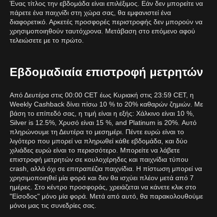
Ένας τίτλος την εβδομάδα είναι επιλέξιμος. Εάν δεν μπορείτε να
πάρετε ένα παιχνίδι στη χώρα σας, θα εμφανιστεί ένα
διαφορετικό. Αρκετές προσφορές περιστροφής δεν μπορούν να
χρησιμοποιηθούν ταυτόχρονα. Μετάβαση στο επόμενο αφού
τελειώσετε με το πρώτο.
Εβδομαδιαία επιστροφή μετρητών
Από Δευτέρα στις 00:00 CET έως Κυριακή στις 23:59 CET, η
Weekly Cashback δίνει πίσω 10 % to 20% καθαρών ζημιών. Με
βάση το επίπεδό σας, η τιμή είναι η εξής: Χάλκινο είναι 10 %,
Silver is 12.5%, Χρυσό είναι 15 %, and Platinum is 20%. Αυτό
πληρώνουμε τη Δευτέρα το μεσημέρι. Πέντε ευρώ είναι το
λιγότερο που μπορεί να πληρωθεί κάθε εβδομάδα, και δύο
χιλιάδες ευρώ είναι το περισσότερο. Μπορείτε να λάβετε
επιστροφή μετρητών σε κουλοχέρηδες και παιχνίδια τύπου
crash, αλλά όχι σε επιτραπέζια παιχνίδια. Η πίστωση μπορεί να
χρησιμοποιηθεί μία φορά και δεν θα ισχύει πλέον μετά από 7
ημέρες. Στο κέντρο προσφοράς, χρειάζεται να κάνετε κλικ στο
"Είσοδος" μόνο μία φορά. Μετά από αυτό, θα παρακολουθούμε
μόνοι μας τις συνεδρίες σας.