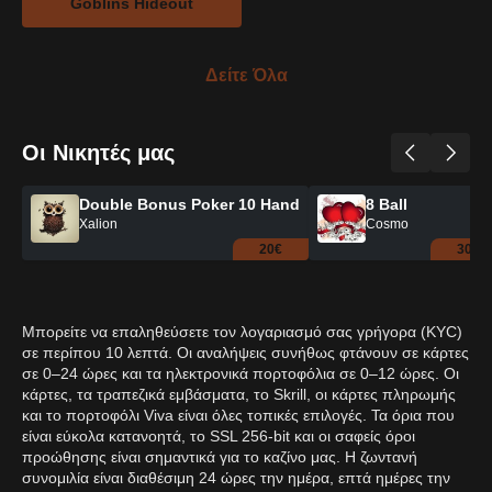
Goblins Hideout
Δείτε Όλα
Οι Νικητές μας
Double Bonus Poker 10 Hand
8 Ball
Xalion
Cosmo
20€
30€
Μπορείτε να επαληθεύσετε τον λογαριασμό σας γρήγορα (KYC)
σε περίπου 10 λεπτά. Οι αναλήψεις συνήθως φτάνουν σε κάρτες
σε 0–24 ώρες και τα ηλεκτρονικά πορτοφόλια σε 0–12 ώρες. Οι
κάρτες, τα τραπεζικά εμβάσματα, το Skrill, οι κάρτες πληρωμής
και το πορτοφόλι Viva είναι όλες τοπικές επιλογές. Τα όρια που
είναι εύκολα κατανοητά, το SSL 256-bit και οι σαφείς όροι
προώθησης είναι σημαντικά για το καζίνο μας. Η ζωντανή
συνομιλία είναι διαθέσιμη 24 ώρες την ημέρα, επτά ημέρες την