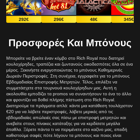
292€
296€
48€
345€
Προσφορές Και Μπόνους
Μπορείτε να βρείτε έναν κόμβο στο Rich Royal που διατηρεί
κουλοχέρηδες, τραπέζια και ζωντανούς οικοδεσπότες όλα σε ένα
μέρος. Ξεκινήστε ενεργοποιώντας το μπόνους Καθημερινές
Δωρεάν Περιστροφές. Στη συνέχεια, εγγραφείτε για το μπόνους
Εβδομαδιαίας Επιστροφής Μετρητών. Τέλος, επιλέξτε να
συμμετάσχετε στα τουρνουά κουλοχέρηδων μας. Αυτή η
ακολουθία εμποδίζει τα promos να συναντήσουν το ένα το άλλο
και φροντίζει να δοθεί πλήρης πίστωση στο Rich Royal.
Διατηρούμε τα πράγματα απλά: κάντε μια κατάθεση τουλάχιστον
€20 για να λάβετε περιστροφές, λάβετε μερικές από τις
εβδομαδιαίες απώλειές σας πίσω με επιστροφή μετρητών και
ανεβείτε στους πίνακες κατάταξης για να κερδίσετε μεγάλα
έπαθλα. Ξέρετε πάντα τι να περιμένετε στο καζίνο μας, επειδή
καθιστούμε σαφές πότε λήγουν τα μπόνους και ποιος είναι