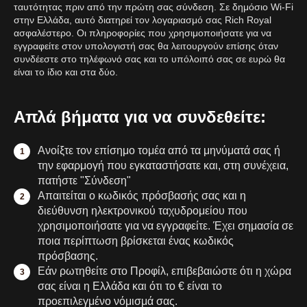
ταυτότητας πριν από την πρώτη σας σύνδεση. Σε δημόσιο Wi-Fi
στην Ελλάδα, αυτό διατηρεί τον λογαριασμό σας Rich Royal
ασφαλέστερο. Οι πληροφορίες που χρησιμοποιήσατε για να
εγγραφείτε στον υπολογιστή σας θα λειτουργούν επίσης όταν
συνδέεστε στο τηλέφωνό σας και το υπόλοιπό σας σε ευρώ θα
είναι το ίδιο και στα δύο.
Απλά βήματα για να συνδεθείτε:
Ανοίξτε τον επίσημο τομέα από τα μηνύματά σας ή
την εφαρμογή που εγκαταστήσατε και, στη συνέχεια,
πατήστε "Σύνδεση"
Απαιτείται ο κωδικός πρόσβασής σας και η
διεύθυνση ηλεκτρονικού ταχυδρομείου που
χρησιμοποιήσατε για να εγγραφείτε. Έχει σημασία σε
ποια περίπτωση βρίσκεται ένας κωδικός
πρόσβασης.
Εάν ρωτηθείτε στο Προφίλ, επιβεβαιώστε ότι η χώρα
σας είναι η Ελλάδα και ότι το € είναι το
προεπιλεγμένο νόμισμά σας.