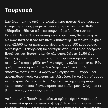
Τουρνουά
Εάν ένας παίκτης από την Ελλάδα χρησιμοποιεί € ως νόμισμα
λογαριασμού του, μπορεί να παίξει μέχρι τα ίδια όρια. Κάθε
εβδομάδα, αξίζει να πάτε σε τουρνουά με έπαθλα έως και
€25.000. Κάθε €1 που ποντάρετε σε ορισμένες θέσεις μετράει
ως ένας πόντος προς τον πίνακα κατάταξης. Το πρώτο βραβείο
είναι €2.500 και οι πληρωμές γίνονται στους 300 κορυφαίους
διεκδικητές. Η εκδήλωση θα ξεκινήσει στις 12:00 ώρα Κεντρικής
Ευρώπης της Τετάρτης και θα ολοκληρωθεί στις 11:59 ώρα
Κεντρικής Ευρώπης της Τρίτης. Το άτομο που έφτασε πρώτο
στο τελικό σκορ κερδίζει αν δεν υπάρχουν άλλες ισοπαλίες. Εάν
η κάρτα του τουρνουά δεν λέει διαφορετικά, τα έπαθλα
αποστέλλονται εντός 24 ωρών ως μετρητά που μπορούν να
αναληφθούν χωρίς να απαιτείται πλέι μέσω. Για να διατηρήσουμε
τα πράγματα δίκαια στο Rich Royal και να δημιουργήσουμε
εμπιστοσύνη στους διαγωνισμούς του καζίνο μας, ελέγχουμε τις
βαθμολογίες για περίεργα μοτίβα.
Από το μενού Προφίλ, μπορείτε να ορίσετε όρια λογαριασμού,
αυτοαποκλεισμό και εργαλεία "ψύξης". Το άτομο, η συσκευή και
το σπίτι μπορούν να έχουν μόνο έναν λογαριασμό. Πριν από την