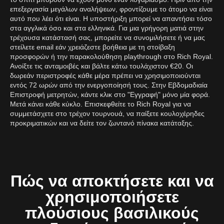
επεξεργασία μεγάλων αναλήψεων, φροντίζουμε το άτομο να είναι
αυτό που λέει ότι είναι. Η υποστήριξη μπορεί να απαντήσει τόσο
στα αγγλικά όσο και στα ελληνικά. Για μια γρήγορη ματιά στην
τρέχουσα κατάστασή σας, μπορείτε να συνομιλήσετε ή να μας
στείλετε email εάν χρειάζεστε βοήθεια με τη στοίβαξη
προσφορών ή την παρακολούθηση playthrough στο Rich Royal.
Ανοίξτε τις ανταμοιβές και βάλτε κάτω τουλάχιστον €20. Οι
δωρεάν περιστροφές κάθε μέρα πρέπει να χρησιμοποιούνται
εντός 72 ωρών από την ενεργοποίησή τους. Στην Εβδομαδιαία
Επιστροφή μετρητών, κάντε κλικ στο "Εγγραφή" μόνο μία φορά.
Μετά κάνει κάθε κύκλο. Επισκεφθείτε το Rich Royal για να
συμμετάσχετε στο τρέχον τουρνουά, να παίξετε κουλοχέρηδες
προκριματικών και να δείτε τον ζωντανό πίνακα κατάταξης.
Πώς να αποκτήσετε και να
χρησιμοποιήσετε
πλούσιους βασιλικούς