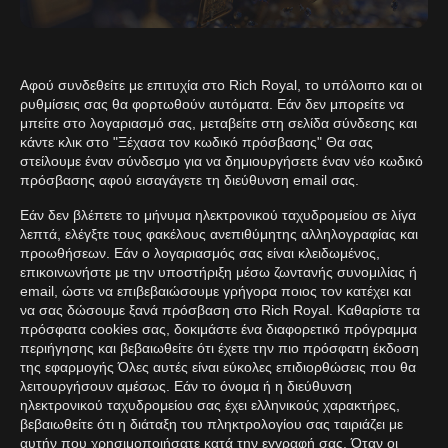
Αφού συνδεθείτε με επιτυχία στο Rich Royal, το υπόλοιπο και οι
ρυθμίσεις σας θα φορτωθούν αυτόματα. Εάν δεν μπορείτε να
μπείτε στο λογαριασμό σας, μεταβείτε στη σελίδα σύνδεσης και
κάντε κλικ στο "Ξέχασα τον κωδικό πρόσβασης" Θα σας
στείλουμε έναν σύνδεσμο για να δημιουργήσετε έναν νέο κωδικό
πρόσβασης αφού εισαγάγετε τη διεύθυνση email σας.
Εάν δεν βλέπετε το μήνυμα ηλεκτρονικού ταχυδρομείου σε λίγα
λεπτά, ελέγξτε τους φακέλους ανεπιθύμητης αλληλογραφίας και
προωθήσεων. Εάν ο λογαριασμός σας είναι κλειδωμένος,
επικοινωνήστε με την υποστήριξη μέσω ζωντανής συνομιλίας ή
email, ώστε να επιβεβαιώσουμε γρήγορα ποιος τον κατέχει και
να σας δώσουμε ξανά πρόσβαση στο Rich Royal. Καθαρίστε τα
πρόσφατα cookies σας, δοκιμάστε ένα διαφορετικό πρόγραμμα
περιήγησης και βεβαιωθείτε ότι έχετε την πιο πρόσφατη έκδοση
της εφαρμογής Όλες αυτές είναι εύκολες επιδιορθώσεις που θα
λειτουργήσουν αμέσως. Εάν το όνομα ή η διεύθυνση
ηλεκτρονικού ταχυδρομείου σας έχει ελληνικούς χαρακτήρες,
βεβαιωθείτε ότι η διάταξη του πληκτρολογίου σας ταιριάζει με
αυτήν που χρησιμοποιήσατε κατά την εγγραφή σας. Όταν οι