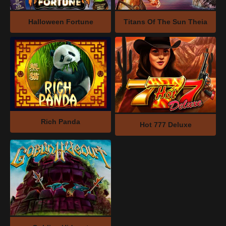
Halloween Fortune
Titans Of The Sun Theia
Rich Panda
Hot 777 Deluxe