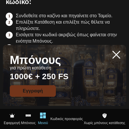
κωδικό:
Συνδεθείτε στο καζίνο και πηγαίνετε στο Ταμείο.
Επιλέξτε Κατάθεση και επιλέξτε πώς θέλετε να
πληρώσετε.
Εισάγετε τον κωδικό ακριβώς όπως φαίνεται στην
ενότητα Μπόνους.
Ρίξτε μια ματιά στην προεπισκόπηση για να δείτε το
ποσό μπόνους, τον αριθμό των περιστροφών, τις
Μπόνους
απαιτήσεις playthrough, το υψηλότερο ποντάρισμα
ανά γύρο και τα παιχνίδια που είναι επιλέξιμα.
για πρώτη κατάθεση
Ελέγξτε ότι η πληρωμή πέρασε. Το μπόνους
1000€ + 250 FS
προστίθεται αμέσως, και μπορείτε να δείτε την
πρόοδο στο πορτοφόλι σας.
Εγγραφή
Κωδικός προσφοράς
Εφαρμογή
Μπόνους
Μενού
Χωρίς μπόνους κατάθεσης